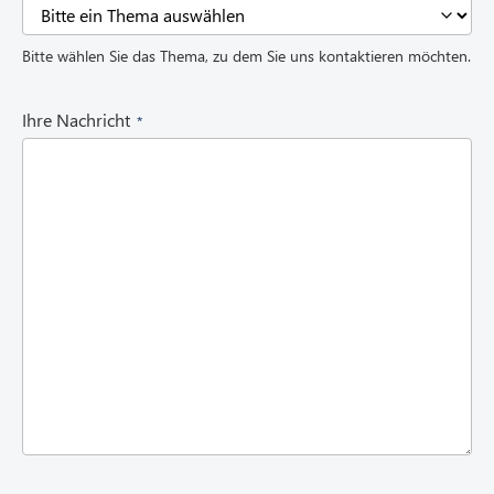
e
q
Bitte wählen Sie das Thema, zu dem Sie uns kontaktieren möchten.
u
i
r
(
Ihre Nachricht
e
R
d
e
)
q
u
i
r
e
d
)