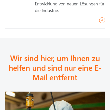
Entwicklung von neuen Lösungen für
die Industrie.
r
e
a
d
m
o
Wir sind hier, um Ihnen zu
r
helfen und sind nur eine E-
e
Mail entfernt