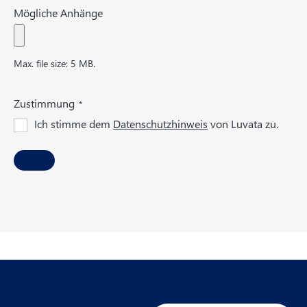
Mögliche Anhänge
Max. file size: 5 MB.
(
Zustimmung
R
Ich stimme dem
Datenschutzhinweis
von Luvata zu.
e
q
u
i
r
e
d
)