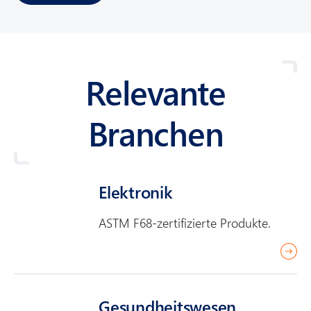
Relevante
Branchen
Elektronik
ASTM F68-zertifizierte Produkte.
r
e
a
Gesundheits­wesen
d