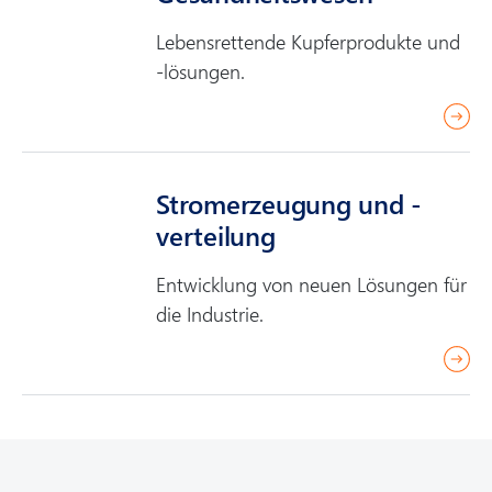
m
Lebensrettende Kupferprodukte und
o
-lösungen.
r
e
r
e
a
Strom­erzeugung und -
d
verteilung
m
o
Entwicklung von neuen Lösungen für
r
die Industrie.
e
r
e
a
d
m