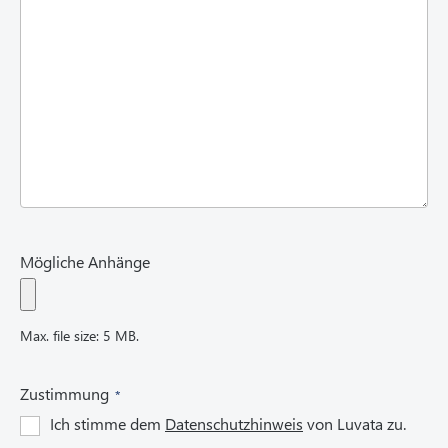
r
e
d
)
Mögliche Anhänge
Max. file size: 5 MB.
(
Zustimmung
R
Ich stimme dem
Datenschutzhinweis
von Luvata zu.
e
q