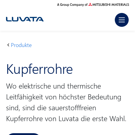
Skip
to
content
Produkte
S
K
t
u
Kupferrohre
a
p
r
f
t
e
Wo elektrische und thermische
s
r
Leitfähigkeit von höchster Bedeutung
e
r
i
o
sind, sind die sauerstofffreien
t
h
Kupferrohre von Luvata die erste Wahl.
e
r
e