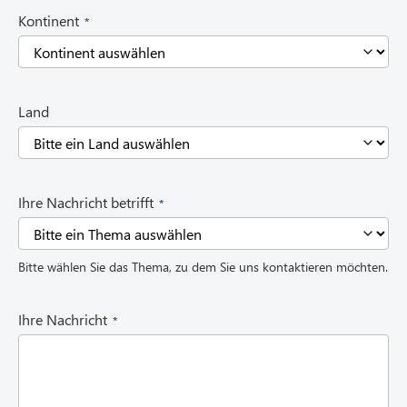
(
Kontinent
R
e
q
u
i
Land
r
e
d
)
(
Ihre Nachricht betrifft
R
e
q
Bitte wählen Sie das Thema, zu dem Sie uns kontaktieren möchten.
u
i
r
(
Ihre Nachricht
e
R
d
e
)
q
u
i