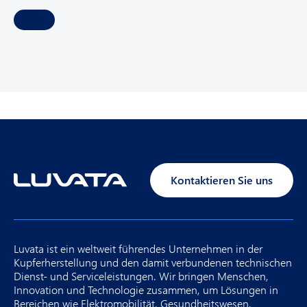
u
i
r
e
d
)
Kontaktieren Sie uns
Luvata ist ein weltweit führendes Unternehmen in der
Kupferherstellung und den damit verbundenen technischen
Dienst- und Serviceleistungen. Wir bringen Menschen,
Innovation und Technologie zusammen, um Lösungen in
Bereichen wie Elektromobilität, Gesundheitswesen,