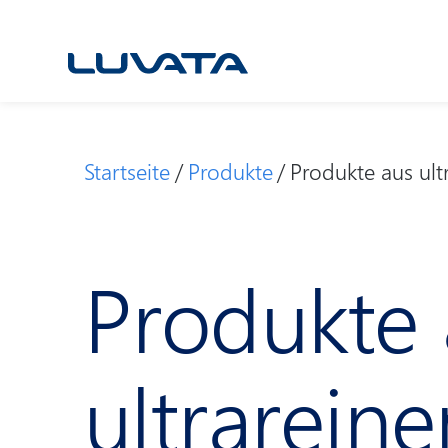
Skip
to
content
Startseite
Produkte
Produkte aus ult
Produkte 
ultrarein