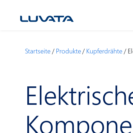
Skip
to
content
Startseite
Produkte
Kupferdrähte
E
Elektrisch
Kompone