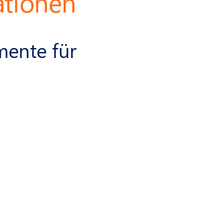
ationen
mente für