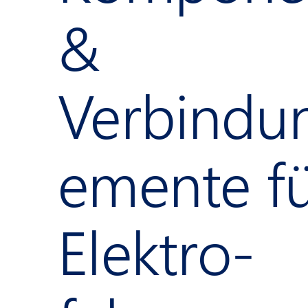
&
Verbindu
emente f
Elektro­