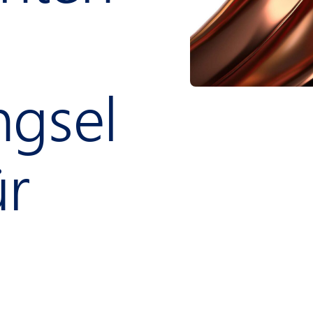
ngsel
ür