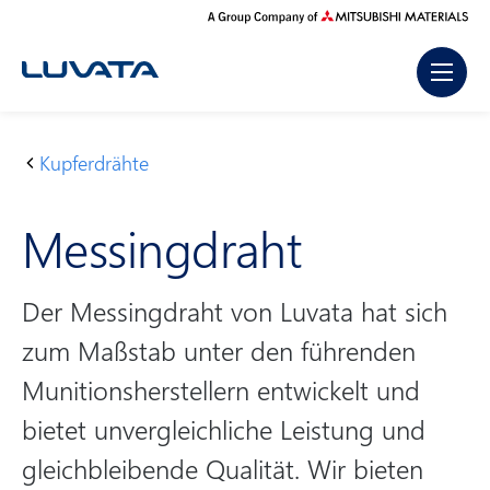
Skip
to
content
Kupferdrähte
S
P
M
t
r
es
Messingdraht
a
o
si
r
d
n
t
u
g
Der Messingdraht von Luvata hat sich
s
k
dr
zum Maßstab unter den führenden
e
t
a
i
e
ht
Munitionsherstellern entwickelt und
t
bietet unvergleichliche Leistung und
e
gleichbleibende Qualität. Wir bieten