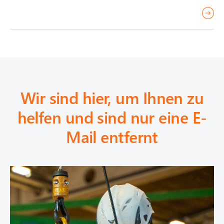
r
e
a
d
m
o
Wir sind hier, um Ihnen zu
r
e
helfen und sind nur eine E-
Mail entfernt