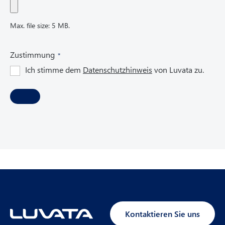
Max. file size: 5 MB.
(
Zustimmung
R
Ich stimme dem
Datenschutzhinweis
von Luvata zu.
e
q
u
i
r
e
d
)
Kontaktieren Sie uns