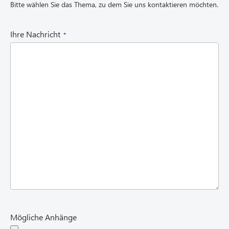
Bitte wählen Sie das Thema, zu dem Sie uns kontaktieren möchten.
u
i
r
(
Ihre Nachricht
e
R
d
e
)
q
u
i
r
e
d
)
Mögliche Anhänge