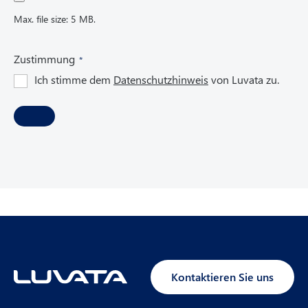
Max. file size: 5 MB.
(
Zustimmung
R
Ich stimme dem
Datenschutzhinweis
von Luvata zu.
e
q
u
i
r
e
d
)
Kontaktieren Sie uns