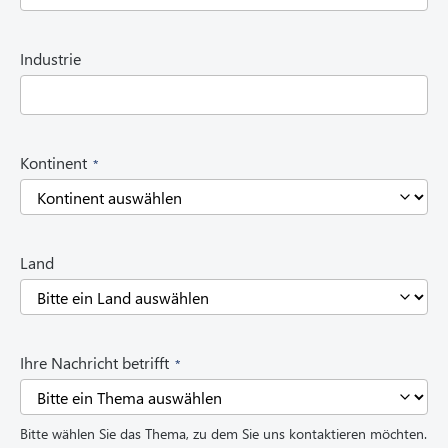
q
u
i
Industrie
r
e
d
)
(
Kontinent
R
e
q
u
i
Land
r
e
d
)
(
Ihre Nachricht betrifft
R
e
q
Bitte wählen Sie das Thema, zu dem Sie uns kontaktieren möchten.
u