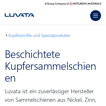
Skip
to
content
Kupferprofile und Spezial­produkte
S
P
B
t
r
e
Beschichtete
a
o
sc
r
d
hi
Kupfersammelschien
t
u
c
s
k
h
en
e
t
te
i
e
te
t
K
Luvata ist ein zuverlässiger Hersteller
e
u
von Sammelschienen aus Nickel, Zinn,
pf