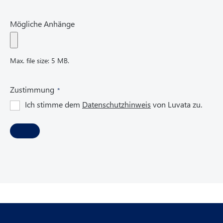
Mögliche Anhänge
Max. file size: 5 MB.
(
Zustimmung
R
Ich stimme dem
Datenschutzhinweis
von Luvata zu.
e
q
u
i
r
e
d
)