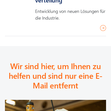
verteilung
m
o
Entwicklung von neuen Lösungen für
r
die Industrie.
e
r
e
a
d
m
o
Wir sind hier, um Ihnen zu
r
helfen und sind nur eine E-
e
Mail entfernt