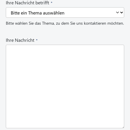
(
Ihre Nachricht betrifft
R
e
q
Bitte wählen Sie das Thema, zu dem Sie uns kontaktieren möchten.
u
i
r
(
Ihre Nachricht
e
R
d
e
)
q
u
i
r
e
d
)