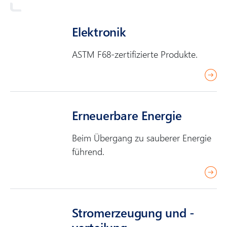
Elektronik
ASTM F68-zertifizierte Produkte.
r
e
a
Erneuerbare Energie
d
m
Beim Übergang zu sauberer Energie
o
führend.
r
e
r
e
a
Strom­erzeugung und -
d