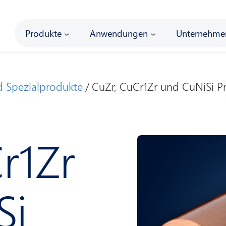
Main
Produkte
Anwendungen
Unternehme
d Spezial­produkte
CuZr, CuCr1Zr und CuNiSi P
r1Zr
Si