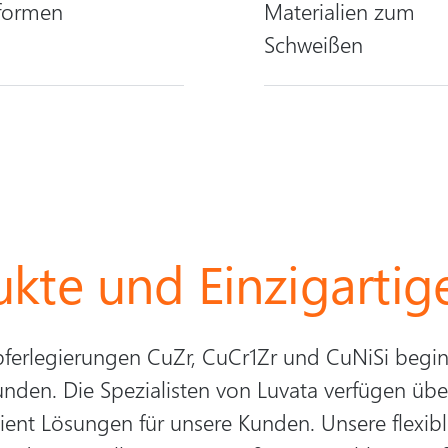
formen
Materialien zum
Schweißen
ukte und Einzigarti
pferlegierungen CuZr, CuCr1Zr und CuNiSi begin
unden. Die Spezialisten von Luvata verfügen üb
zient Lösungen für unsere Kunden. Unsere flexib