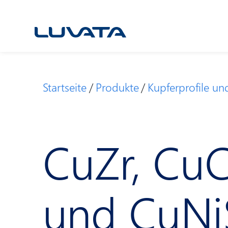
Skip
to
content
Startseite
Produkte
Kupferprofile un
CuZr, CuC
und CuNi