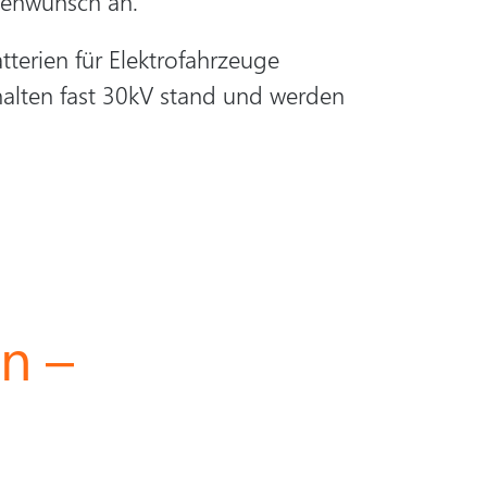
denwunsch an.
terien für Elektrofahrzeuge
 halten fast 30kV stand und werden
n –