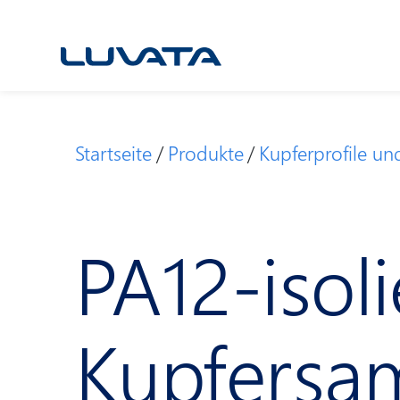
Skip
to
content
Startseite
Produkte
Kupferprofile un
PA12-isoli
Kupfersa