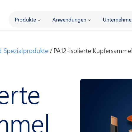
Main
Produkte
Anwendungen
Unternehme
d Spezial­produkte
PA12-isolierte Kupfersamme
erte
mmel