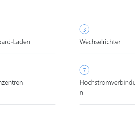
ard‑Laden
Wechselrichter
nzentren
Hochstromverbind
n