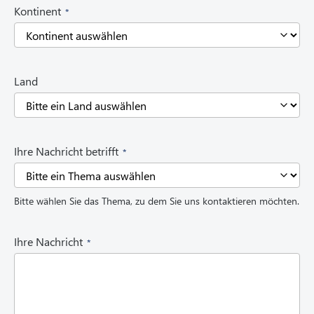
(
Kontinent
R
e
q
u
i
Land
r
e
d
)
(
Ihre Nachricht betrifft
R
e
q
Bitte wählen Sie das Thema, zu dem Sie uns kontaktieren möchten.
u
i
r
(
Ihre Nachricht
e
R
d
e
)
q
u
i