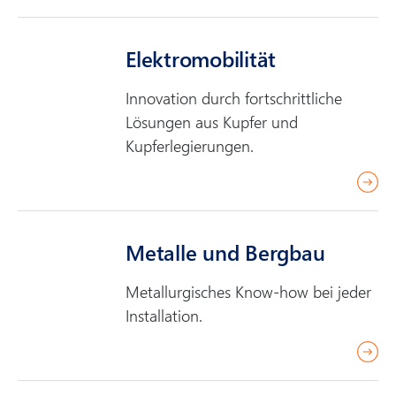
e
a
Elektro­mobilität
d
m
Innovation durch fortschrittliche
o
Lösungen aus Kupfer und
r
Kupferlegierungen.
e
r
e
a
Metalle und Bergbau
d
m
Metallurgisches Know-how bei jeder
o
Installation.
r
e
r
e