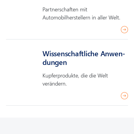
o
Partnerschaften mit
r
Automobilherstellern in aller Welt.
e
r
e
a
Wissenschaft­liche Anwen­
d
dungen
m
o
Kupferprodukte, die die Welt
r
verändern.
e
r
e
a
d
m