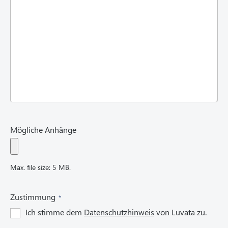
r
e
d
)
Mögliche Anhänge
Max. file size: 5 MB.
(
Zustimmung
R
Ich stimme dem
Datenschutzhinweis
von Luvata zu.
e
q