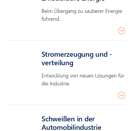
m
Beim Übergang zu sauberer Energie
o
führend.
r
e
r
e
a
Strom­erzeugung und -
d
verteilung
m
o
Entwicklung von neuen Lösungen für
r
die Industrie.
e
r
e
a
Schweißen in der
d
Automobil­industrie
m