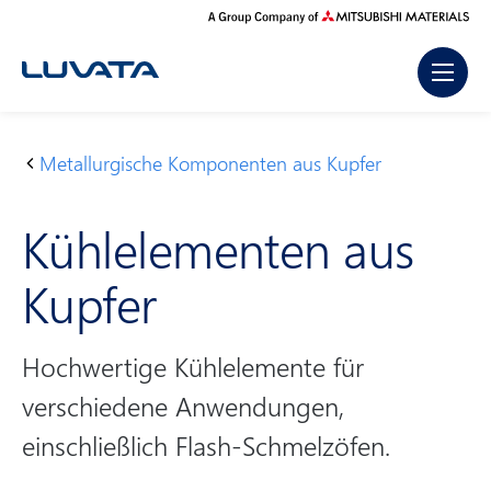
Skip
to
content
Metallur­gische Komponenten aus Kupfer
S
P
K
t
r
ü
Kühlelementen aus
a
o
hl
r
d
el
Kupfer
t
u
e
s
k
m
e
t
e
Hochwertige Kühlelemente für
i
e
n
verschiedene Anwendungen,
t
te
einschließlich Flash-Schmelzöfen.
e
n
a