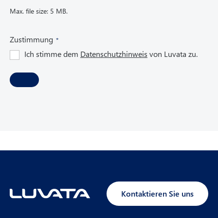
Max. file size: 5 MB.
(
Zustimmung
R
Ich stimme dem
Datenschutzhinweis
von Luvata zu.
e
q
u
i
r
e
d
)
Kontaktieren Sie uns