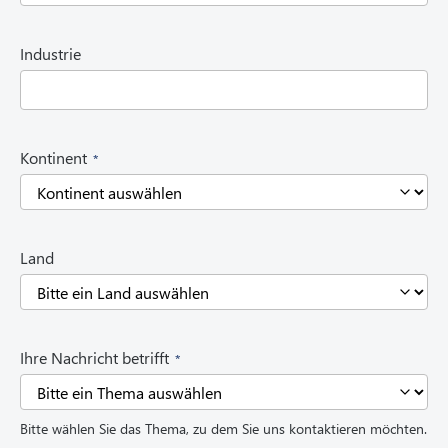
q
u
i
Industrie
r
e
d
)
(
Kontinent
R
e
q
u
i
Land
r
e
d
)
(
Ihre Nachricht betrifft
R
e
q
Bitte wählen Sie das Thema, zu dem Sie uns kontaktieren möchten.
u